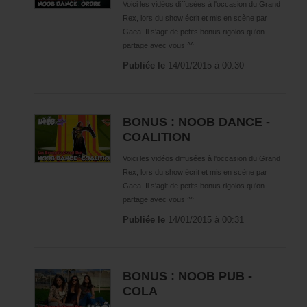
Voici les vidéos diffusées à l'occasion du Grand
Saison 5
Rex, lors du show écrit et mis en scène par
Gaea. Il s'agit de petits bonus rigolos qu'on
Bonus
partage avec vous ^^
Descartomanciens
Publiée le
14/01/2015 à 00:30
One Shot
Emissions
BONUS : NOOB DANCE -
On fait le point
COALITION
Dailynoob
Voici les vidéos diffusées à l'occasion du Grand
Funglisoft
Rex, lors du show écrit et mis en scène par
Lost Levels
Gaea. Il s'agit de petits bonus rigolos qu'on
partage avec vous ^^
Syrial
Publiée le
14/01/2015 à 00:31
Final Quest
Fungli-Stories
BONUS : NOOB PUB -
EDITION
COLA
Olydri Editions