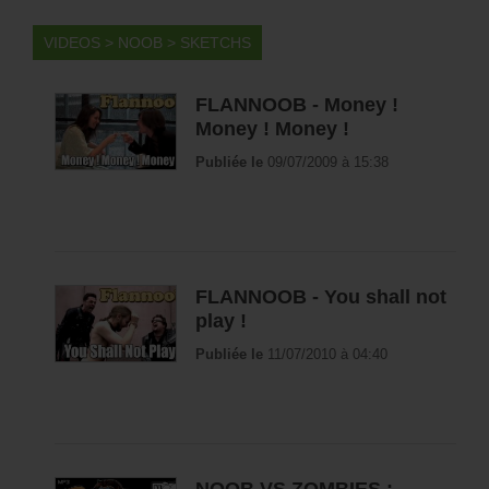
Saison 9
VIDEOS >
NOOB
>
SKETCHS
Saison 10
Saison 11
FLANNOOB - Money !
Money ! Money !
Virgules
Publiée le
09/07/2009 à 15:38
Sketchs
Making Of
Show
Behind the scene
FLANNOOB - You shall not
Betisiers
play !
Bandes Annonces
Publiée le
11/07/2010 à 04:40
Clip
Blog de Gaea
Sketchs
Clips