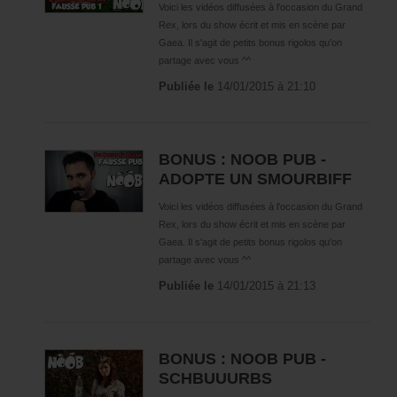
Voici les vidéos diffusées à l'occasion du Grand
Présentation
Rex, lors du show écrit et mis en scène par
Distribution
Gaea. Il s'agit de petits bonus rigolos qu'on
partage avec vous ^^
Romans
Publiée le
14/01/2015 à 21:10
Noob
Néogicia
Light Novels
BONUS : NOOB PUB -
ADOPTE UN SMOURBIFF
Noob
Noob Reroll
Voici les vidéos diffusées à l'occasion du Grand
Rex, lors du show écrit et mis en scène par
WarpZone
Gaea. Il s'agit de petits bonus rigolos qu'on
partage avec vous ^^
Mangas
Publiée le
14/01/2015 à 21:13
Noob Reroll
Néogicia
Bandes Dessinées
BONUS : NOOB PUB -
Noob
SCHBUUURBS