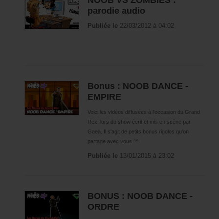
NOOB VS ZOMBIES :
WarpZone
parodie audio
Saison 0 - Arc - Project
Publiée le
22/03/2012 à 04:02
Making Of
Bandes Annonces
L'aventure Olydri
La partie pro d'Olydri
Bonus : NOOB DANCE -
EMPIRE
Voyages et événements
Coulisses de tournages
Voici les vidéos diffusées à l'occasion du Grand
Rex, lors du show écrit et mis en scène par
Coulisses de stream
Gaea. Il s'agit de petits bonus rigolos qu'on
Collaborations
partage avec vous ^^
Publiée le
13/01/2015 à 23:02
Partage d'XP
Flander's Company
Saison 2
BONUS : NOOB DANCE -
Saison 3
ORDRE
Saison 4