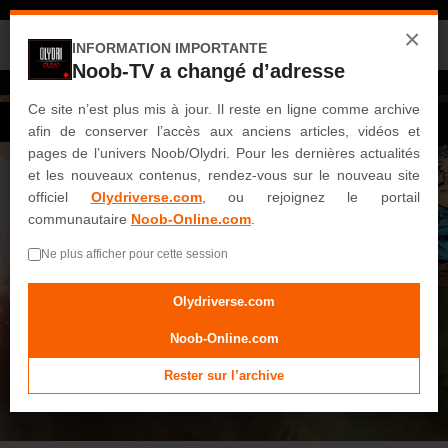
Noob-TV est désormais une archive.
×
Retrouvez le site officiel et le portail communautaire :
INFORMATION IMPORTANTE
Noob-TV a changé d’adresse
OLYDRIVERSE.COM
NOOB-ONLINE.COM
ACCUEIL
Ce site n’est plus mis à jour. Il reste en ligne comme archive
Connexion
S'enregistrer
afin de conserver l’accès aux anciens articles, vidéos et
VIDEOS
pages de l’univers Noob/Olydri. Pour les dernières actualités
Noob
et les nouveaux contenus, rendez-vous sur le nouveau site
officiel
Olydriverse.com
, ou rejoignez le portail
Saisons Intégrales
communautaire
Noob-Online.com
.
Saison 1
Ne plus afficher pour cette session
Saison 2
Saison 3
Olydriverse.com
Saison 4
Noob-Online.com
Saison 5
Rester sur l’archive
Saison 6
Saison 7
Saison 8