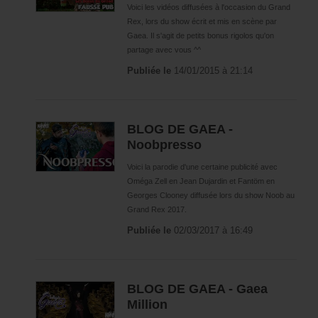
Néogicia
Voici les vidéos diffusées à l'occasion du Grand
Blog de Gaea
Rex, lors du show écrit et mis en scène par
Gaea. Il s'agit de petits bonus rigolos qu'on
WarpZone
partage avec vous ^^
Licences partenaires
Publiée le
14/01/2015 à 21:14
Sentaï School
Meckaz
BLOG DE GAEA -
Flander's Company
Noobpresso
JEUX
Voici la parodie d'une certaine publicité avec
Jeu vidéo Noob RPG
Oméga Zell en Jean Dujardin et Fantöm en
Georges Clooney diffusée lors du show Noob au
Cartes à jouer Noob
Grand Rex 2017.
Jeu de rôle Noob
Publiée le
02/03/2017 à 16:49
MULTIMÉDIA
CD musiques
BLOG DE GAEA - Gaea
Noob
Million