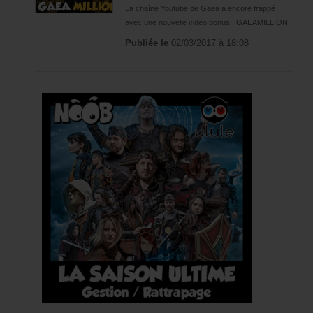
Néogicia
La chaîne Youtube de Gaea a encore frappé
Warpzone
avec une nouvelle vidéo bonus : GAEAMILLION !
Publiée le
02/03/2017 à 18:08
DVD & Bluray
Noob
WarpZone
UNIVERS ÉTENDU
Wiki Officiel
Chronologie Noob
Chronologie Néogicia
COMMUNAUTE
Haut Faits
Classement
COMMUNICATION
Agenda